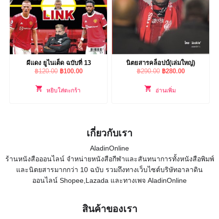
ผีแดง ยูไนเต็ด ฉบับที่ 13
นิตยสารคล็อปป์(เล่มใหญ่)
Original
Current
Original
Current
฿
120.00
฿
100.00
฿
290.00
฿
280.00
price
price
price
price
was:
is:
was:
is:
หยิบใส่ตะกร้า
อ่านเพิ่ม
฿120.00.
฿100.00.
฿290.00.
฿280.00.
เกี่ยวกับเรา
AladinOnline
ร้านหนังสือออนไลน์ จำหน่ายหนังสือกีฬาและสันทนาการทั้งหนังสือพิมพ์
และนิตยสารมากกว่า 10 ฉบับ รวมถึงทางเว็บไซต์บริษัทอาลาดิน
ออนไลน์ Shopee,Lazada และทางเพจ AladinOnline
สินค้าของเรา