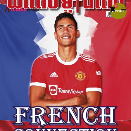
0
shopping_cart
menu
ลดราคา!