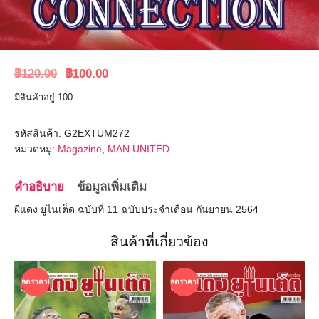
Original
Current
฿
120.00
฿
100.00
price
price
มีสินค้าอยู่ 100
was:
is:
฿120.00.
฿100.00.
รหัสสินค้า:
G2EXTUM272
หมวดหมู่:
Magazine
,
MAN UNITED
คำอธิบาย
ข้อมูลเพิ่มเติม
ผีแดง ยูไนเต็ด ฉบับที่ 11 ฉบับประจำเดือน กันยายน 2564
สินค้าที่เกี่ยวข้อง
ลดราคา!
ลดราคา!