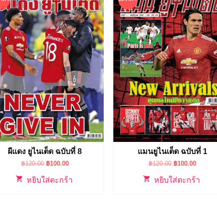
ผีแดง ยูไนเต็ด ฉบับที่ 8
แมนยูไนเต็ด ฉบับที่ 1
Original
Current
Original
Curren
฿
120.00
฿
100.00
฿
120.00
฿
100.00
price
price
price
price
was:
is:
was:
is:
หยิบใส่ตะกร้า
หยิบใส่ตะกร้า
฿120.00.
฿100.00.
฿120.00.
฿100.0