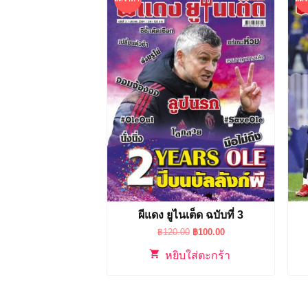
ผีแดง ยูไนเต็ด ฉบับที่ 3
Original
Current
฿
120.00
฿
100.00
price
price
was:
is:
หยิบใส่ตะกร้า
฿120.00.
฿100.00.