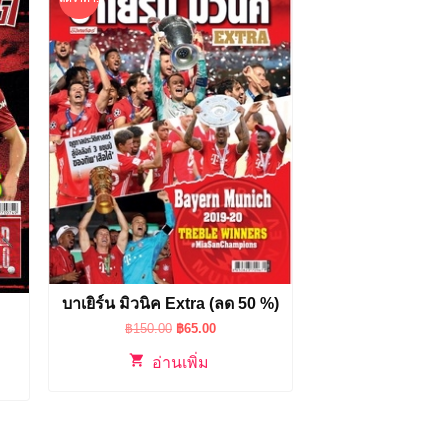
บาเยิร์น มิวนิค Extra (ลด 50 %)
Original
Current
฿
150.00
฿
65.00
t
price
price
was:
is:
อ่านเพิ่ม
฿150.00.
฿65.00.
0.