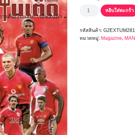
฿120.00.
฿1
จำนวน
ผี
หยิบใส่ตะกร้า
แดง
ารคืนเงินและการคืนสินค้า
ยูไนเต็ด
ฉบับ
ที่
2
รหัสสินค้า:
G2EXTUM281
ชิ้น
หมวดหมู่:
Magazine
,
MAN