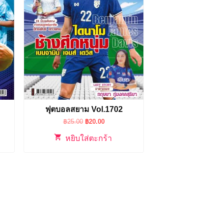
ฟุตบอลสยาม Vol.1702
Original
Current
฿
25.00
฿
20.00
price
price
was:
is:
หยิบใส่ตะกร้า
฿25.00.
฿20.00.