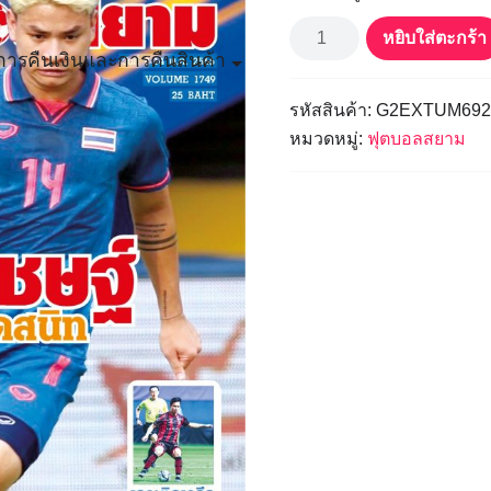
฿25.00.
฿20.
จำนวน
ฟุตบอล
หยิบใส่ตะกร้า
สยาม
ารคืนเงินและการคืนสินค้า
Vol.1749
ชิ้น
รหัสสินค้า:
G2EXTUM692
หมวดหมู่:
ฟุตบอลสยาม