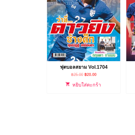
ฟุตบอลสยาม Vol.1704
Original
Current
฿
25.00
฿
20.00
price
price
was:
is:
หยิบใส่ตะกร้า
฿25.00.
฿20.00.