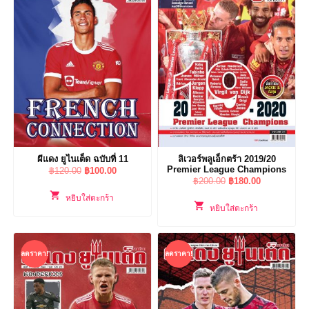
ผีแดง ยูไนเต็ด ฉบับที่ 11
ลิเวอร์พลูเอ็กตร้า 2019/20
Premier League Champions
Original
Current
฿
120.00
฿
100.00
Original
Current
฿
200.00
฿
180.00
price
price
price
price
was:
is:
หยิบใส่ตะกร้า
was:
is:
หยิบใส่ตะกร้า
฿120.00.
฿100.00.
฿200.00.
฿180.00.
ลดราคา!
ลดราคา!