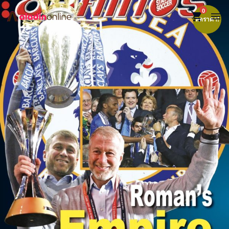
0
shopping_cart
menu
ลดราคา!