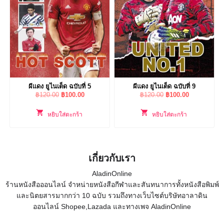
ผีแดง ยูไนเต็ด ฉบับที่ 5
ผีแดง ยูไนเต็ด ฉบับที่ 9
Original
Current
Original
Current
฿
120.00
฿
100.00
฿
120.00
฿
100.00
price
price
price
price
was:
is:
was:
is:
หยิบใส่ตะกร้า
หยิบใส่ตะกร้า
฿120.00.
฿100.00.
฿120.00.
฿100.00.
เกี่ยวกับเรา
AladinOnline
ร้านหนังสือออนไลน์ จำหน่ายหนังสือกีฬาและสันทนาการทั้งหนังสือพิมพ์
และนิตยสารมากกว่า 10 ฉบับ รวมถึงทางเว็บไซต์บริษัทอาลาดิน
ออนไลน์ Shopee,Lazada และทางเพจ AladinOnline