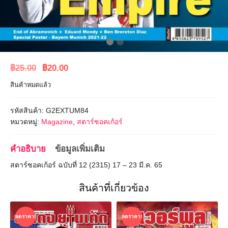
Original
Current
฿
25.00
฿
20.00
price
price
สินค้าหมดแล้ว
was:
is:
฿25.00.
฿20.00.
รหัสสินค้า:
G2EXTUM84
หมวดหมู่:
Magazine
,
สตาร์ซอคเก้อร์
คำอธิบาย
ข้อมูลเพิ่มเติม
สตาร์ซอคเก้อร์ ฉบับที่ 12 (2315) 17 – 23 มี.ค. 65
สินค้าที่เกี่ยวข้อง
ลดราคา!
ลดราคา!