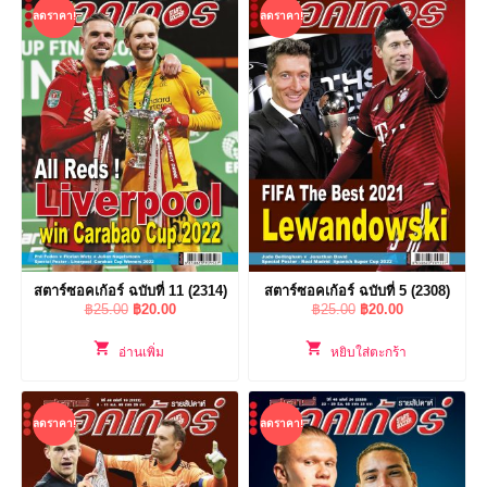
ลดราคา!
ลดราคา!
สตาร์ซอคเก้อร์ ฉบับที่ 11 (2314)
สตาร์ซอคเก้อร์ ฉบับที่ 5 (2308)
Original
Current
Original
Current
฿
25.00
฿
20.00
฿
25.00
฿
20.00
price
price
price
price
was:
is:
was:
is:
อ่านเพิ่ม
หยิบใส่ตะกร้า
฿25.00.
฿20.00.
฿25.00.
฿20.00.
ลดราคา!
ลดราคา!