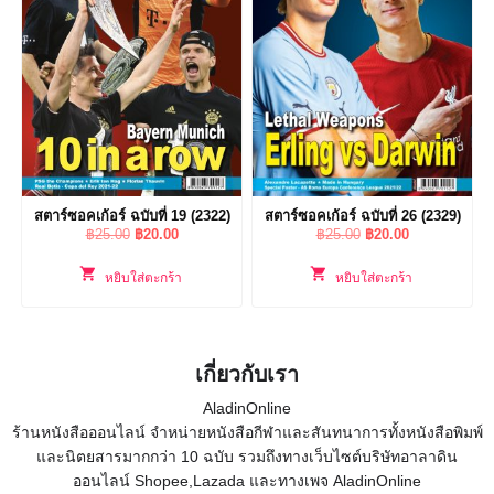
สตาร์ซอคเก้อร์ ฉบับที่ 19 (2322)
สตาร์ซอคเก้อร์ ฉบับที่ 26 (2329)
Original
Current
Original
Current
฿
25.00
฿
20.00
฿
25.00
฿
20.00
price
price
price
price
was:
is:
was:
is:
หยิบใส่ตะกร้า
หยิบใส่ตะกร้า
฿25.00.
฿20.00.
฿25.00.
฿20.00.
เกี่ยวกับเรา
AladinOnline
ร้านหนังสือออนไลน์ จำหน่ายหนังสือกีฬาและสันทนาการทั้งหนังสือพิมพ์
และนิตยสารมากกว่า 10 ฉบับ รวมถึงทางเว็บไซต์บริษัทอาลาดิน
ออนไลน์ Shopee,Lazada และทางเพจ AladinOnline