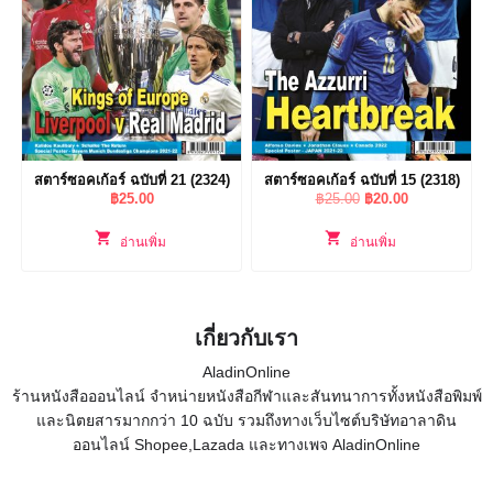
สตาร์ซอคเก้อร์ ฉบับที่ 21 (2324)
สตาร์ซอคเก้อร์ ฉบับที่ 15 (2318)
Original
Current
฿
25.00
฿
25.00
฿
20.00
price
price
was:
is:
อ่านเพิ่ม
อ่านเพิ่ม
฿25.00.
฿20.00.
เกี่ยวกับเรา
AladinOnline
ร้านหนังสือออนไลน์ จำหน่ายหนังสือกีฬาและสันทนาการทั้งหนังสือพิมพ์
และนิตยสารมากกว่า 10 ฉบับ รวมถึงทางเว็บไซต์บริษัทอาลาดิน
ออนไลน์ Shopee,Lazada และทางเพจ AladinOnline