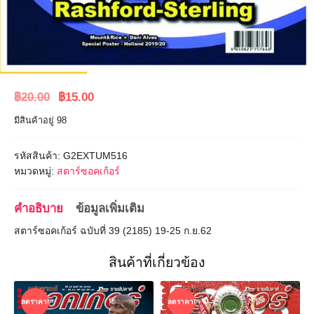
Original
Current
฿
20.00
฿
15.00
price
price
มีสินค้าอยู่ 98
was:
is:
฿20.00.
฿15.00.
รหัสสินค้า:
G2EXTUM516
หมวดหมู่:
สตาร์ซอคเก้อร์
คำอธิบาย
ข้อมูลเพิ่มเติม
สตาร์ซอคเก้อร์ ฉบับที่ 39 (2185) 19-25 ก.ย.62
สินค้าที่เกี่ยวข้อง
ลดราคา!
ลดราคา!