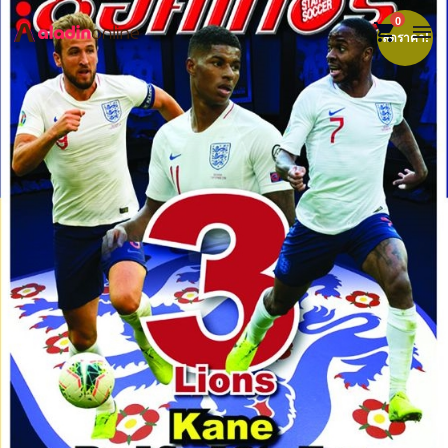
0
shopping_cart
menu
ลดราคา!